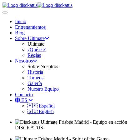
Toggle navigation
Inicio
Entrenamientos
Blog
Sobre Ultimate
Ultimate
¿Qué es?
Reglas
Nosotros
Sobre Nosotros
Historia
Torneos
Galería
Nuestro Equipo
Contacto
ES
🇪🇸 Español
🇬🇧 English
DISCKATUS